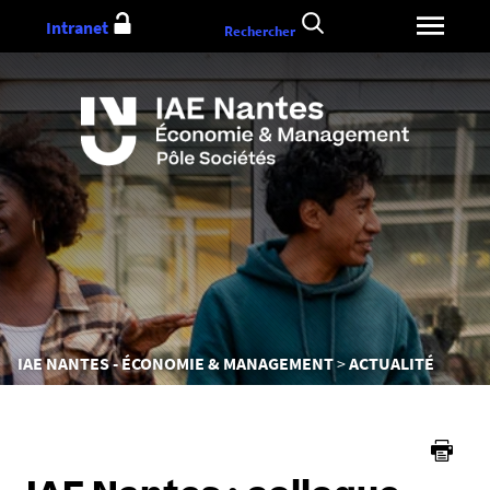
Aller
Intranet
Rechercher
au
contenu
Vous
IAE NANTES - ÉCONOMIE & MANAGEMENT
ACTUALITÉ
êtes
ici :