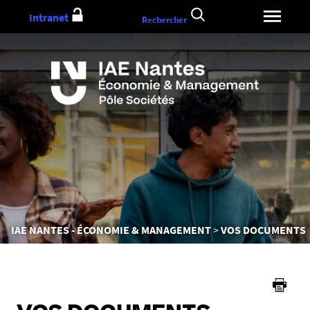
Aller
Intranet
Rechercher
au
contenu
Vous
IAE NANTES - ÉCONOMIE & MANAGEMENT
VOS DOCUMENTS
êtes
ici :