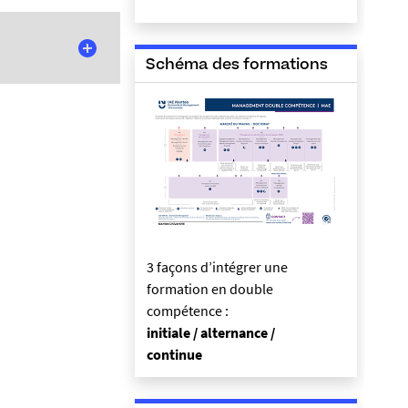
ariat avec
Schéma des formations
ojet
ttres et langues,
3 façons d’intégrer une
t avec l'IFCS du
formation en double
 Management
compétence :
initiale / alternance /
tionaux)
continue