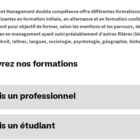
nt Management double compétence offre différentes formations
isantes en formation initiale, en alternance et en formation cont
 ont pour objectif de former, selon les mentions et les parcours, d
tes en management ayant suivi préalablement d’autres filières (bio
droit, lettres, langues, sociologie, psychologie, géographie, hist
rez nos formations
is un professionnel
(Formation continue)
is un étudiant
agement et administration des entreprises