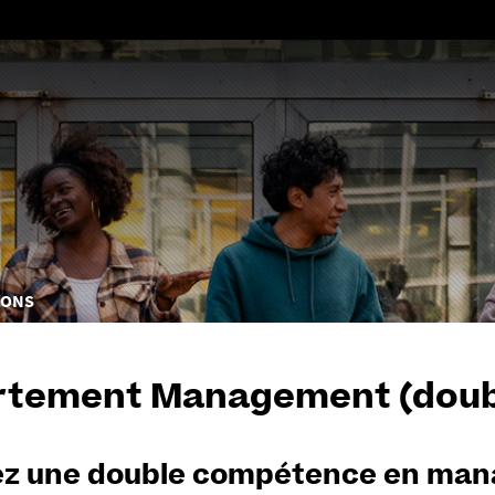
Aller
au
contenu
IONS
rtement Management (doub
z une double compétence en man