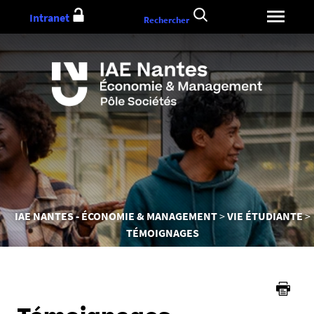
Aller
Intranet
Rechercher
au
contenu
Vous
IAE NANTES - ÉCONOMIE & MANAGEMENT
VIE ÉTUDIANTE
êtes
TÉMOIGNAGES
ici :