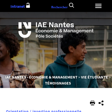
Aller
Intranet
Rechercher
au
contenu
Vous
IAE NANTES - ÉCONOMIE & MANAGEMENT
VIE ÉTUDIANTE
êtes
TÉMOIGNAGES
ici :
Orientation / insertion professionnelle