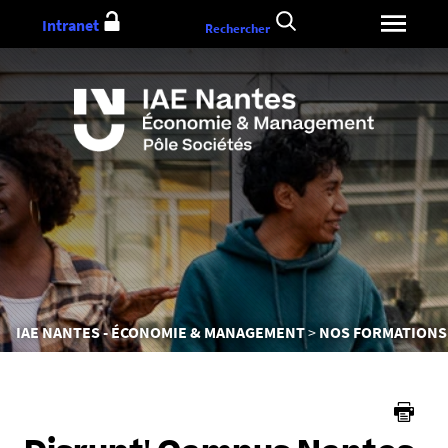
Aller
Intranet
Rechercher
au
contenu
Vous
IAE NANTES - ÉCONOMIE & MANAGEMENT
NOS FORMATIONS
êtes
ici :