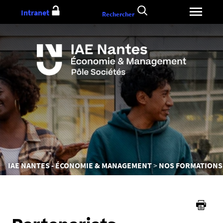
Aller
Intranet
Rechercher
au
contenu
Vous
IAE NANTES - ÉCONOMIE & MANAGEMENT
NOS FORMATIONS
êtes
ici :