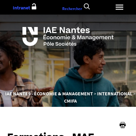
Aller
Intranet
Rechercher
au
contenu
Vous
IAE NANTES - ÉCONOMIE & MANAGEMENT
INTERNATIONAL
êtes
CMIFA
ici :