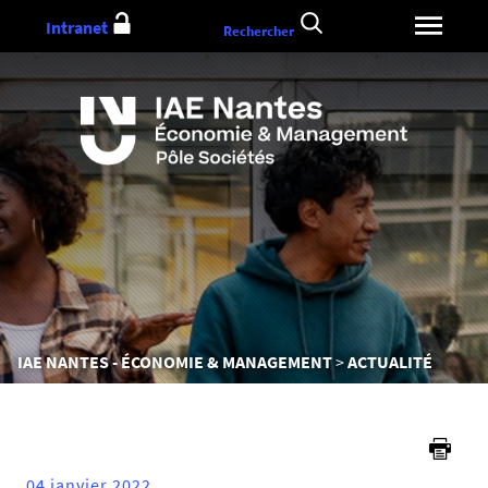
Aller
Intranet
Rechercher
au
contenu
Vous
IAE NANTES - ÉCONOMIE & MANAGEMENT
ACTUALITÉ
êtes
ici :
04 janvier 2022